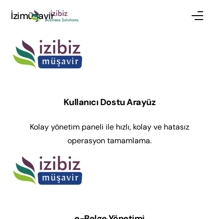
İzimüşavir
Kurumsal
Hizmetler
İş Ortaklığı
Kullanıcı Dostu Arayüz
Bilgi Bankası
Kolay yönetim paneli ile hızlı, kolay ve hatasız
operasyon tamamlama.
AKTİVASYON
TEKLİF AL
e-Belge Yönetimi